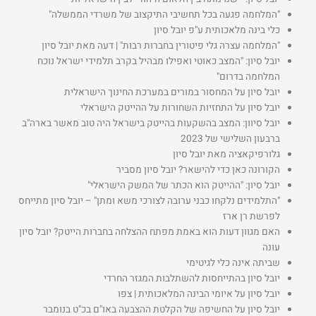
"המלחמה פגעה בכל תחשיבי התיקצוב של משרדי הממשלה"
כלי בינה מלאכותית ע"פ יובל סיון
"המלחמה עצרה גלי פיטורין בחברות רבות" | דעה מאת יובל סיון
יובל סיון: "המצב כאוטי ואפילו מבהיל בקרב תלמידי ישראל נוכח
המלחמה בדרום"
יובל סיון על המחסור במורים במערכת החינוך הישראלית
יובל סיון על התחזיות השחורות על ההייטק הישראלי
יובל סיוון: המצב בהשקעות בהייטק בישראל היה טוב מאשר בארה"ב
ברבעון השלישי של 2023
גלורפיקאציה מאת יובל סיון
הקורונה כאן כדי להישאר? יובל סיון מסביר
יובל סיון: "ההייטק הוא הכתר של המשק הישראלי"
"התלמידים נלקחו כבני ערובה לצורכי משא ומתן" – יובל סיון מתייחס
לפרשת רן ארז
האם מגוון דעות הוא באמת מפתח ההצלחה בחברות הייטק? יובל סיון
עונה
שביתה אינה כלי לגיטימי
יובל סיון בהתייחסות להשתלבות המגזר החרדי
יובל סיון על איומי הבינה המלאכותית | צפו
יובל סיון על החשיפה של הקלטת ההצבעה באו"ם בכ"ט בנומבר