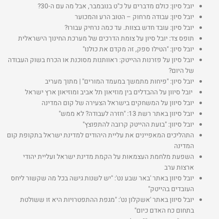
יובל סיון: כולם מדברים על כ"ט בנובמבר, אבל מה עם ה-30?
יובל סיון: עבודה מרחוק – הטוב הרע והמכוער
יובל סיון: עובד חדש בצוות. עד כמה נרחיק עבורו?
תופס צד: יובל סיון על צומת הדרכים של מערכת החינוך הישראלית
יובל סיון: "הטילו ספק, זה מקדם את כולנו"
יובל סיון על פזרנות ההייטק: ראוותנות מסוכנת או הכרח בשוק העבודה
של היום?
יובל סיון: "פיחות מתמשך במעמד המורים" | מתוך מעריב
יובל סיוון על ההבדלים בין מוזיאון תל אביב ומוזיאון ארץ ישראל
יובל סיוון על המשחקים בישראל הצעירה של קום המדינה
יובל סיוון באתר רשת 13: "חזרה לעבודה? לא ממש"
יובל סיוון: "בועת ההייטק קרובה להתפוצץ"
התהליכים המאפיינים את עליית היהודים למדינת ישראל בתקופת קום
המדינה
השפעת מלחמת העצמאות על הקמת מדינת ישראל ועליית יהודי
ארצות ערב
יובל סיוון באתר 'באר שבע נט': "יש לשנות גישה בכל מה שקשור ליחס
העובדים בהייטק"
יובל סיוון באתר 'אשקלון נט': "מגפת ההתפטרויות היא זו ששולטת
בתחום כח האדם כיום"