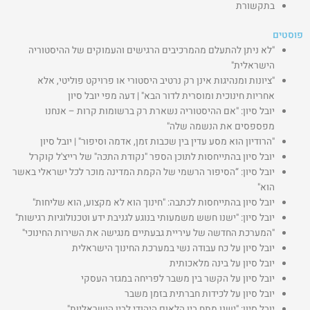
בתקשורת
פוסטים
"לא ניתן להתעלם מהמרכיבים הרגישים והעמוקים של ההיסטוריה
הישראלית"
"ציונות ומנהיגות אינן רק נרטיב היסטורי או פרויקט פוליטי, אלא
אחריות חינוכית ומוסרית לדור הבא" | דעה מפי יובל סיון
יובל סיון: "אם ההיסטוריה נשארת רק ברשומות קרות – אנחנו
מפספסים את הנשמה שלה"
"הרודיון הוא מסע עדין בין שכבות זמן, אדמה וסיפור" | יובל סיון
יובל סיון בהתייחסות לתוכן הספר "נקודת התכה" של רייצ'ל קוקרל
יובל סיון: “הסיפור הרשמי של הקמת המדינה מוכר לכל ישראלי באשר
הוא"
יובל סיון בהתייחסות לכתבה: "חינוך הוא לא מקצוע, הוא שליחות"
יובל סיון: "ישנו חשש משמעותי בנוגע לגניבת ידע וטכנולוגיות רגישות"
"המערכת החדשה של עיריית גבעתיים מנגישה את השירות החינוכי"
יובל סיון על כח עבודה נשי במערכת החינוך הישראלית
יובל סיון על בינה מלאכותית
יובל סיון על הקשר בין משבר לפריחה במגזר העסקי
יובל סיון על לכידות חברתית בזמן משבר
יובל סיון: "ישנו מתח בין הלאום היהודי לבין הישראליות"