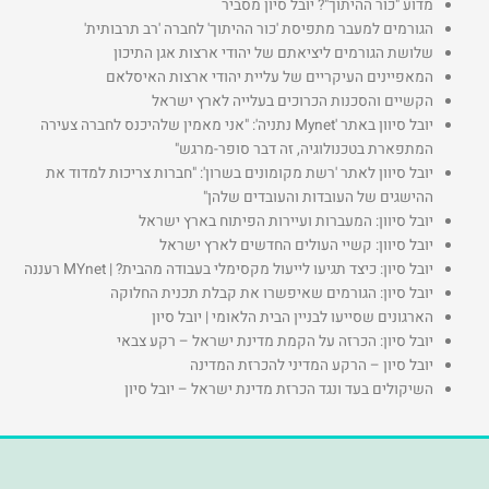
מדוע "כור ההיתוך"? יובל סיון מסביר
הגורמים למעבר מתפיסת 'כור ההיתוך' לחברה 'רב תרבותית'
שלושת הגורמים ליציאתם של יהודי ארצות אגן התיכון
המאפיינים העיקריים של עליית יהודי ארצות האיסלאם
הקשיים והסכנות הכרוכים בעלייה לארץ ישראל
יובל סיוון באתר 'Mynet נתניה': "אני מאמין שלהיכנס לחברה צעירה
המתפארת בטכנולוגיה, זה דבר סופר-מרגש"
יובל סיוון לאתר 'רשת מקומונים בשרון': "חברות צריכות למדוד את
ההישגים של העובדות והעובדים שלהן"
יובל סיוון: המעברות ועיירות הפיתוח בארץ ישראל
יובל סיוון: קשיי העולים החדשים לארץ ישראל
יובל סיון: כיצד תגיעו לייעול מקסימלי בעבודה מהבית? | MYnet רעננה
יובל סיון: הגורמים שאיפשרו את קבלת תכנית החלוקה
הארגונים שסייעו לבניין הבית הלאומי | יובל סיון
יובל סיון: הכרזה על הקמת מדינת ישראל – רקע צבאי
יובל סיון – הרקע המדיני להכרזת המדינה
השיקולים בעד ונגד הכרזת מדינת ישראל – יובל סיון