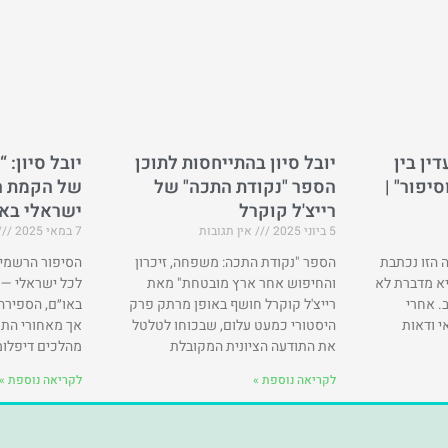
ין בין
יובל סיון בהתייחסות לתוכן
יובל סיון: 
יפור" |
הספר "נקודת התכה" של
של הקמת ה
רייצ'ל קוקרל
ישראלי בא
5 ביוני 2025
אין תגובות
7 במאי 2025
הזו נכתבת
הספר "נקודת התכה: משפחה, זיכרון
הסיפור הרשמי 
א מדברת לא
והחיפוש אחר ארץ מובטחת" מאת
לכל ישראלי —
. אחרי
רייצ'ל קוקרל חושף באופן מרתק פרק
באו״ם, הספירה 
י ודאות
היסטורי כמעט עלום, שבכוחו לטלטל
אך מאחורי התמ
את התודעה הציונית המקובלת
מהלכים דיפלומ
לקריאה נוספת »
לקריאה נוספת »