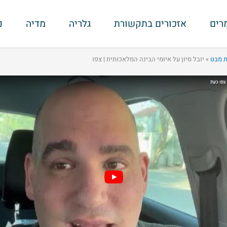
רים
אזכורים בתקשורת
גלריה
מדיה
נ
ת מבט
»
יובל סיון על איומי הבינה המלאכותית | צפו