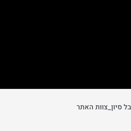
בל סיון_צוות האתר