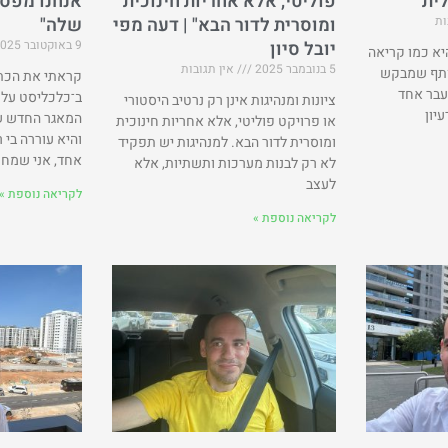
ית"
פוליטי, אלא אחריות חינוכית
אנחנו מפס
ות
ומוסרית לדור הבא" | דעה מפי
שלה"
יובל סיון
9 באוקטובר 2025
היא כמו קריאה
5 בנובמבר 2025
אין תגובות
ותף שמבקש
קראתי את הכת
עבר אחד
ב־כלכליסט על 
ציונות ומנהיגות אינן רק נרטיב היסטורי
יון
המאגר החדש ש
או פרויקט פוליטי, אלא אחריות חינוכית
והיא עוררה בי 
ומוסרית לדור הבא. למנהיגות יש תפקיד
אחד, אני שמח
לא רק לבנות מערכות ותשתיות, אלא
לעצב
לקריאה נוספת »
לקריאה נוספת »