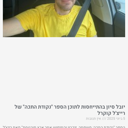
יובל סיון בהתייחסות לתוכן הספר "נקודת התכה" של
רייצ'ל קוקרל
5 ביוני 2025
אין תגובות
הספר "נקודת התכה: משפחה, זיכרון והחיפוש אחר ארץ מובטחת" מאת רייצ'ל