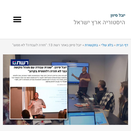
ילוג
תוכן
תפרי
יובל סיוון
היסטוריה ארץ ישראל
נקודת מבט
יצירת קשר
אזכורים בתקשורת
דף הבית
»
בלוג שלי
»
בתקשורת
»
יובל סיוון באתר רשת 13: "חזרה לעבודה? לא ממש"